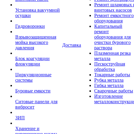
Ремонт шламовых 
Установка вакуумной
винтовых насосов
осушки
Ремонт емкостного
оборудования
Гидроворонки
Капитальный
ремонт
Взрывозащищенная
оборудования для
мойка высокого
очистки бурового
Доставка
давления
раствора
Плазменная резка
Блок коагуляции
металла
флокуляции
Пескоструйная
обработка
Циркуляционные
Токарные работы
системы
Рубка металла
Гибка металла
Буровые емкости
Сварочные работы
Изготовление
Ситовые панели для
металлоконструкц
вибросит
ЗИП
Хранение и
перемещение шлама