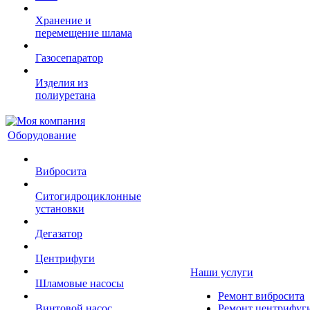
Хранение и
перемещение шлама
Газосепаратор
Изделия из
полиуретана
Оборудование
Вибросита
Ситогидроциклонные
установки
Дегазатор
Центрифуги
Наши услуги
Шламовые насосы
Ремонт вибросита
Винтовой насос
Ремонт центрифуг