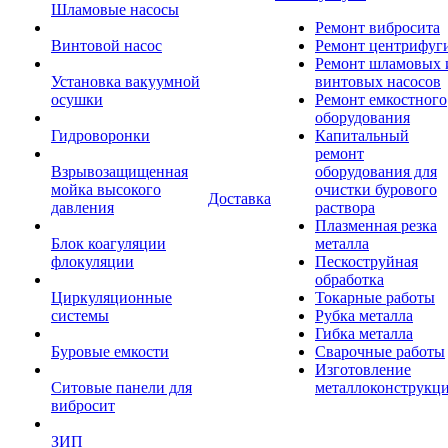
Шламовые насосы
Ремонт вибросита
Винтовой насос
Ремонт центрифуг
Ремонт шламовых 
Установка вакуумной
винтовых насосов
осушки
Ремонт емкостного
оборудования
Гидроворонки
Капитальный
ремонт
Взрывозащищенная
оборудования для
мойка высокого
очистки бурового
Доставка
давления
раствора
Плазменная резка
Блок коагуляции
металла
флокуляции
Пескоструйная
обработка
Циркуляционные
Токарные работы
системы
Рубка металла
Гибка металла
Буровые емкости
Сварочные работы
Изготовление
Ситовые панели для
металлоконструкц
вибросит
ЗИП