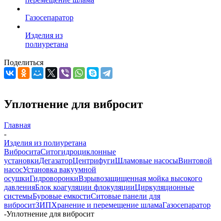
Газосепаратор
Изделия из
полиуретана
Поделиться
Уплотнение для вибросит
Главная
-
Изделия из полиуретана
Вибросита
Ситогидроциклонные
установки
Дегазатор
Центрифуги
Шламовые насосы
Винтовой
насос
Установка вакуумной
осушки
Гидроворонки
Взрывозащищенная мойка высокого
давления
Блок коагуляции флокуляции
Циркуляционные
системы
Буровые емкости
Ситовые панели для
вибросит
ЗИП
Хранение и перемещение шлама
Газосепаратор
-
Уплотнение для вибросит