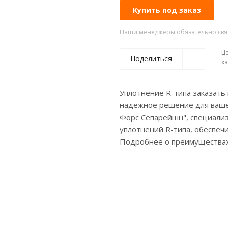
Купить под заказ
Наши менеджеры обязательно свяжу
Це
Поделиться
х
Уплотнение R-типа заказать
надежное решение для ваше
Форс Сепарейшн", специализ
уплотнений R-типа, обеспеч
Подробнее о преимуществах