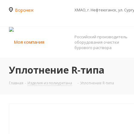
Воронеж
ХМАО, г. Нефтеюганск, ул. Сург
Российский производитель
оборудования очистки
бурового раствора
Уплотнение R-типа
Главная
-
Изделия из полиуретана
-
Уплотнение R-типа