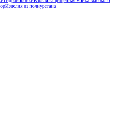
ки
Гидроворонки
Взрывозащищенная мойка высокого
тор
Изделия из полиуретана