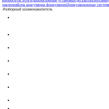
Вибросита
Ситогидроциклонные установки
Дегазатор
Центрифу
давления
Блок коагуляции флокуляции
Циркуляционные систем
-
Разборный шламонакопитель