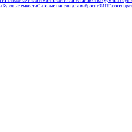
ги
Шламовые насосы
Винтовой насос
Установка вакуумной осуш
ы
Буровые емкости
Ситовые панели для вибросит
ЗИП
Газосепара