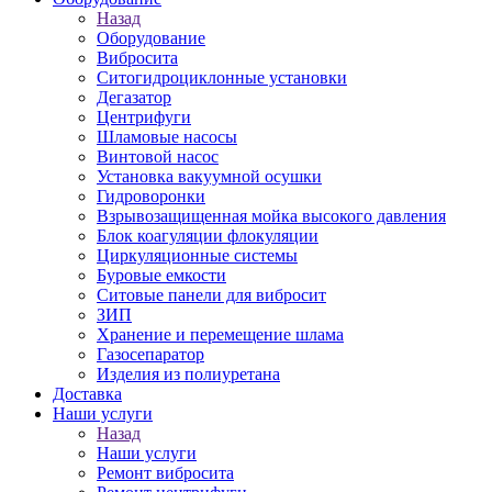
Назад
Оборудование
Вибросита
Ситогидроциклонные установки
Дегазатор
Центрифуги
Шламовые насосы
Винтовой насос
Установка вакуумной осушки
Гидроворонки
Взрывозащищенная мойка высокого давления
Блок коагуляции флокуляции
Циркуляционные системы
Буровые емкости
Ситовые панели для вибросит
ЗИП
Хранение и перемещение шлама
Газосепаратор
Изделия из полиуретана
Доставка
Наши услуги
Назад
Наши услуги
Ремонт вибросита