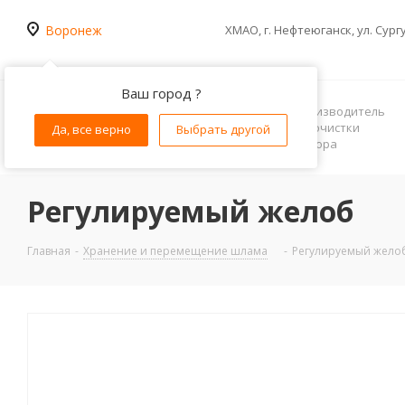
Воронеж
ХМАО, г. Нефтеюганск, ул. Сург
Ваш город ?
Российский производитель
оборудования очистки
Да, все верно
Выбрать другой
бурового раствора
Регулируемый желоб
Главная
-
Хранение и перемещение шлама
-
Регулируемый жело