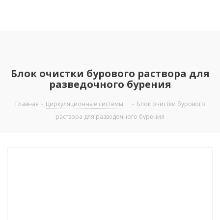
Блок очистки бурового раствора для
разведочного бурения
Главная
-
Циркуляционные системы
-
Блок очистки бурового
раствора для разведочного бурения