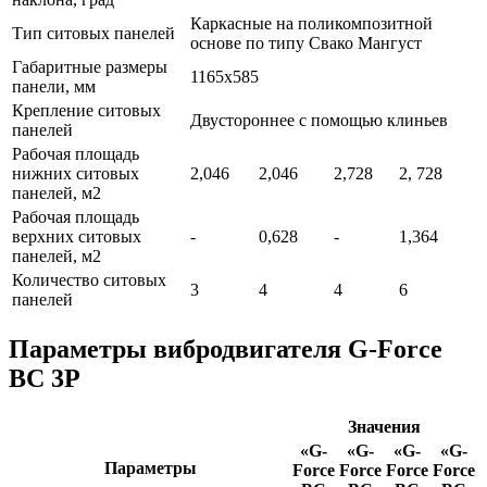
Каркасные на поликомпозитной
Тип ситовых панелей
основе по типу Свако Мангуст
Габаритные размеры
1165х585
панели, мм
Крепление ситовых
Двустороннее с помощью клиньев
панелей
Рабочая площадь
нижних ситовых
2,046
2,046
2,728
2, 728
панелей, м2
Рабочая площадь
верхних ситовых
-
0,628
-
1,364
панелей, м2
Количество ситовых
3
4
4
6
панелей
Параметры вибродвигателя G-Force
ВС 3P
Значения
«G-
«G-
«G-
«G-
Параметры
Force
Force
Force
Force