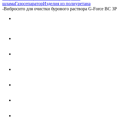
шлама
Газосепаратор
Изделия из полиуретана
-
Вибросито для очистки бурового раствора G-Force ВС 3P