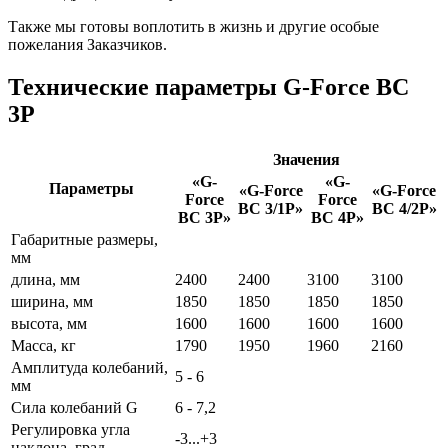
Также мы готовы воплотить в жизнь и другие особые
пожелания Заказчиков.
Технические параметры G-Force ВС
3P
Значения
«G-
«G-
Параметры
«G-Force
«G-Force
Force
Force
ВС 3/1P»
ВС 4/2P»
ВС 3P»
ВС 4P»
Габаритные размеры,
мм
длина, мм
2400
2400
3100
3100
ширина, мм
1850
1850
1850
1850
высота, мм
1600
1600
1600
1600
Масса, кг
1790
1950
1960
2160
Амплитуда колебаний,
5 - 6
мм
Сила колебаний G
6 - 7,2
Регулировка угла
-3...+3
наклона, град