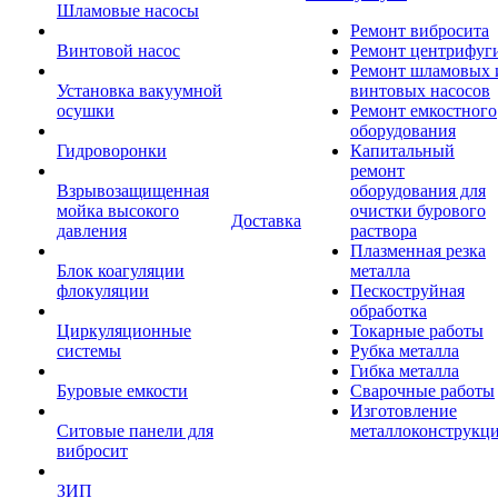
Шламовые насосы
Ремонт вибросита
Винтовой насос
Ремонт центрифуг
Ремонт шламовых 
Установка вакуумной
винтовых насосов
осушки
Ремонт емкостного
оборудования
Гидроворонки
Капитальный
ремонт
Взрывозащищенная
оборудования для
мойка высокого
очистки бурового
Доставка
давления
раствора
Плазменная резка
Блок коагуляции
металла
флокуляции
Пескоструйная
обработка
Циркуляционные
Токарные работы
системы
Рубка металла
Гибка металла
Буровые емкости
Сварочные работы
Изготовление
Ситовые панели для
металлоконструкц
вибросит
ЗИП