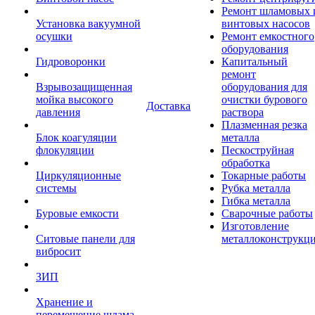
Ремонт шламовых 
Установка вакуумной
винтовых насосов
осушки
Ремонт емкостного
оборудования
Гидроворонки
Капитальный
ремонт
Взрывозащищенная
оборудования для
мойка высокого
очистки бурового
Доставка
давления
раствора
Плазменная резка
Блок коагуляции
металла
флокуляции
Пескоструйная
обработка
Циркуляционные
Токарные работы
системы
Рубка металла
Гибка металла
Буровые емкости
Сварочные работы
Изготовление
Ситовые панели для
металлоконструкц
вибросит
ЗИП
Хранение и
перемещение шлама