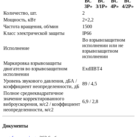
ВС
ВС
ВС
ВС
3P»
3/1P»
4P»
4/2P»
Количество, шт.
2
Мощность, кВт
2×2,2
Частота вращения, об/мин
1500
Класс электрической защиты
IP66
Во взрывозащитном
исполнении или не
Исполнение
взрывозащитном
исполнении
Маркировка взрывозащиты
двигателя во взрывозащитном
ЕхdIIBT4
исполнении
Уровень звукового давления, дБА /
89 / 4,5
коэффициент неопределенности, дБ
Полное среднеквадратичное
значение корректированного
6,9 / 2,8
виброускорения, м/с2 / коэффициент
неопределенности, м/с2
Документы