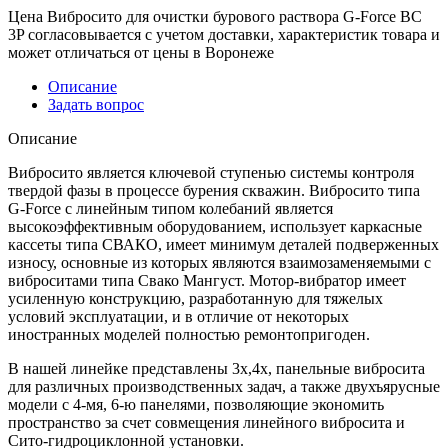
Цена Вибросито для очистки бурового раствора G-Force ВС
3P согласовывается с учетом доставки, характеристик товара и
может отличаться от цены в Воронеже
Описание
Задать вопрос
Описание
Вибросито является ключевой ступенью системы контроля
твердой фазы в процессе бурения скважин. Вибросито типа
G-Force с линейным типом колебаний является
высокоэффективным оборудованием, использует каркасные
кассеты типа СВАКО, имеет минимум деталей подверженных
износу, основные из которых являются взаимозаменяемыми с
виброситами типа Свако Мангуст. Мотор-вибратор имеет
усиленную конструкцию, разработанную для тяжелых
условий эксплуатации, и в отличие от некоторых
иностранных моделей полностью ремонтопригоден.
В нашей линейке представлены 3х,4х, панельные вибросита
для различных производственных задач, а также двухъярусные
модели с 4-мя, 6-ю панелями, позволяющие экономить
пространство за счет совмещения линейного вибросита и
Сито-гидроциклонной установки.