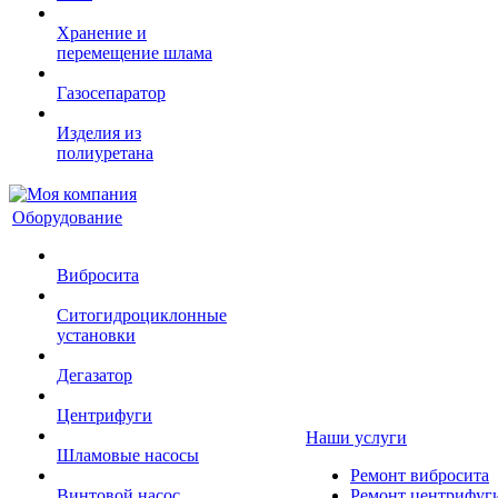
Хранение и
перемещение шлама
Газосепаратор
Изделия из
полиуретана
Оборудование
Вибросита
Ситогидроциклонные
установки
Дегазатор
Центрифуги
Наши услуги
Шламовые насосы
Ремонт вибросита
Винтовой насос
Ремонт центрифуг