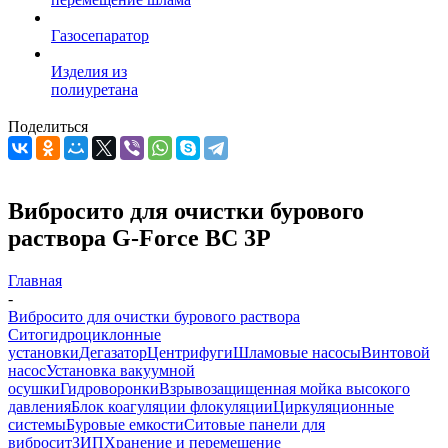
Газосепаратор
Изделия из
полиуретана
Поделиться
Вибросито для очистки бурового
раствора G-Force ВС 3P
Главная
-
Вибросито для очистки бурового раствора
Ситогидроциклонные
установки
Дегазатор
Центрифуги
Шламовые насосы
Винтовой
насос
Установка вакуумной
осушки
Гидроворонки
Взрывозащищенная мойка высокого
давления
Блок коагуляции флокуляции
Циркуляционные
системы
Буровые емкости
Ситовые панели для
вибросит
ЗИП
Хранение и перемещение