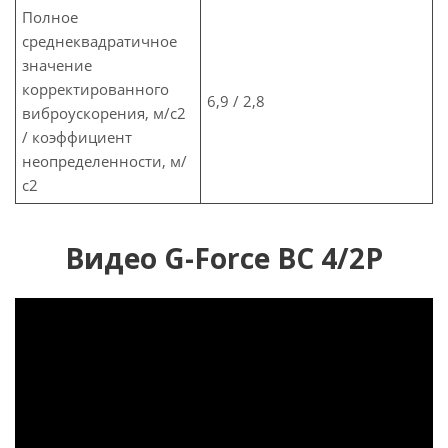
Полное
среднеквадратичное
значение
корректированного
6,9 / 2,8
виброускорения, м/с2
/ коэффициент
неопределенности, м/
с2
Видео G-Force ВС 4/2P