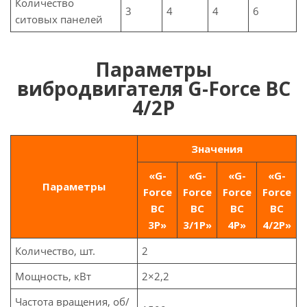
Количество
3
4
4
6
ситовых панелей
Параметры
вибродвигателя G-Force ВС
4/2P
Значения
«G-
«G-
«G-
«G-
Параметры
Force
Force
Force
Force
ВС
ВС
ВС
ВС
3P»
3/1P»
4P»
4/2P»
Количество, шт.
2
Мощность, кВт
2×2,2
Частота вращения, об/