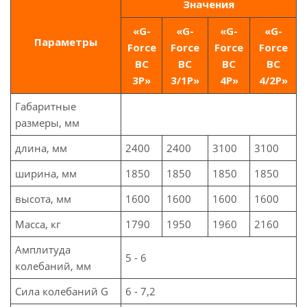
Значения
«G-
«G-
«G-
«G-
Параметры
Force
Force
Force
Force
ВС
ВС
ВС
ВС
3P»
3/1P»
4P»
4/2P»
Габаритные
размеры, мм
длина, мм
2400
2400
3100
3100
ширина, мм
1850
1850
1850
1850
высота, мм
1600
1600
1600
1600
Масса, кг
1790
1950
1960
2160
Амплитуда
5 - 6
колебаний, мм
Сила колебаний G
6 - 7,2