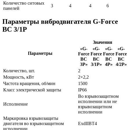
Количество ситовых
3
4
4
6
панелей
Параметры вибродвигателя G-Force
ВС 3/1P
Значения
«G-
«G-
«G-
«G-
Параметры
Force
Force
Force
Force
ВС
ВС
ВС
ВС
3P»
3/1P»
4P»
4/2P»
Количество, шт.
2
Мощность, кВт
2×2,2
Частота вращения, об/мин
1500
Класс электрической защиты
IP66
Во взрывозащитном
исполнении или не
Исполнение
взрывозащитном
исполнении
Маркировка взрывозащиты
двигателя во взрывозащитном
ЕхdIIBT4
исполнении