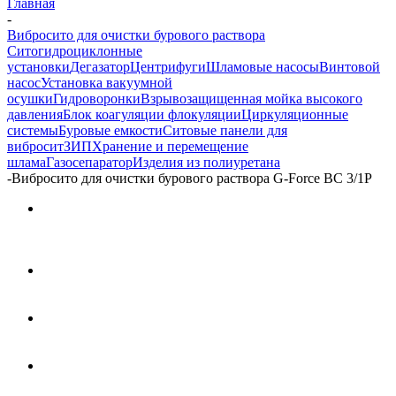
Главная
-
Вибросито для очистки бурового раствора
Ситогидроциклонные
установки
Дегазатор
Центрифуги
Шламовые насосы
Винтовой
насос
Установка вакуумной
осушки
Гидроворонки
Взрывозащищенная мойка высокого
давления
Блок коагуляции флокуляции
Циркуляционные
системы
Буровые емкости
Ситовые панели для
вибросит
ЗИП
Хранение и перемещение
шлама
Газосепаратор
Изделия из полиуретана
-
Вибросито для очистки бурового раствора G-Force ВС 3/1P