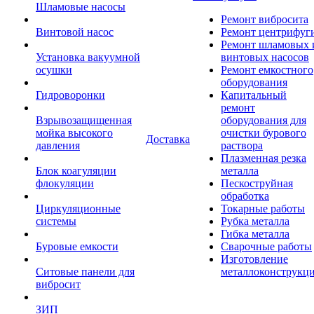
Шламовые насосы
Ремонт вибросита
Винтовой насос
Ремонт центрифуг
Ремонт шламовых 
Установка вакуумной
винтовых насосов
осушки
Ремонт емкостного
оборудования
Гидроворонки
Капитальный
ремонт
Взрывозащищенная
оборудования для
мойка высокого
очистки бурового
Доставка
давления
раствора
Плазменная резка
Блок коагуляции
металла
флокуляции
Пескоструйная
обработка
Циркуляционные
Токарные работы
системы
Рубка металла
Гибка металла
Буровые емкости
Сварочные работы
Изготовление
Ситовые панели для
металлоконструкц
вибросит
ЗИП