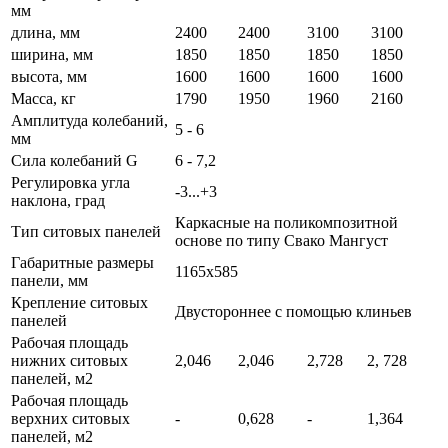
мм
длина, мм
2400
2400
3100
3100
ширина, мм
1850
1850
1850
1850
высота, мм
1600
1600
1600
1600
Масса, кг
1790
1950
1960
2160
Амплитуда колебаний,
5 - 6
мм
Сила колебаний G
6 - 7,2
Регулировка угла
-3...+3
наклона, град
Каркасные на поликомпозитной
Тип ситовых панелей
основе по типу Свако Мангуст
Габаритные размеры
1165х585
панели, мм
Крепление ситовых
Двустороннее с помощью клиньев
панелей
Рабочая площадь
нижних ситовых
2,046
2,046
2,728
2, 728
панелей, м2
Рабочая площадь
верхних ситовых
-
0,628
-
1,364
панелей, м2