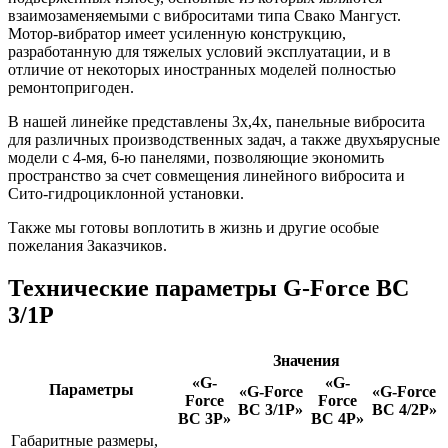
взаимозаменяемыми с виброситами типа Свако Мангуст.
Мотор-вибратор имеет усиленную конструкцию,
разработанную для тяжелых условий эксплуатации, и в
отличие от некоторых иностранных моделей полностью
ремонтопригоден.
В нашей линейке представлены 3х,4х, панельные вибросита
для различных производственных задач, а также двухъярусные
модели с 4-мя, 6-ю панелями, позволяющие экономить
пространство за счет совмещения линейного вибросита и
Сито-гидроциклонной установки.
Также мы готовы воплотить в жизнь и другие особые
пожелания Заказчиков.
Технические параметры G-Force ВС
3/1P
Значения
«G-
«G-
Параметры
«G-Force
«G-Force
Force
Force
ВС 3/1P»
ВС 4/2P»
ВС 3P»
ВС 4P»
Габаритные размеры,