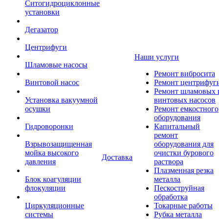
Ситогидроциклонные
установки
Дегазатор
Центрифуги
Наши услуги
Шламовые насосы
Ремонт вибросита
Винтовой насос
Ремонт центрифуг
Ремонт шламовых 
Установка вакуумной
винтовых насосов
осушки
Ремонт емкостного
оборудования
Гидроворонки
Капитальный
ремонт
Взрывозащищенная
оборудования для
мойка высокого
очистки бурового
Доставка
давления
раствора
Плазменная резка
Блок коагуляции
металла
флокуляции
Пескоструйная
обработка
Циркуляционные
Токарные работы
системы
Рубка металла